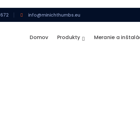
 672
info@minichthumbs.eu
Domov
Produkty
Meranie a inštalá