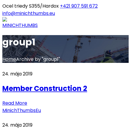
Ocel triedy S355/Hardox
+421 907 591 672
info@minichthumbs.eu
group1
Home
Archive by "group1"
24. mája 2019
Member Construction 2
Read More
MinichThumbsEu
24. mája 2019