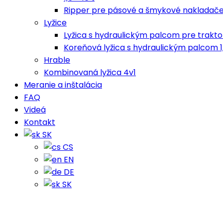
Ripper pre pásové a šmykové nakladač
Lyžice
Lyžica s hydraulickým palcom pre trakt
Koreňová lyžica s hydraulickým palcom 1,
Hrable
Kombinovaná lyžica 4v1
Meranie a inštalácia
FAQ
Videá
Kontakt
SK
CS
EN
DE
SK
My account