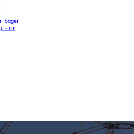
e
or-bager
5 – 9 t