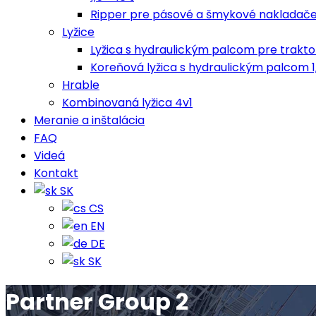
Ripper pre pásové a šmykové nakladač
Lyžice
Lyžica s hydraulickým palcom pre trakt
Koreňová lyžica s hydraulickým palcom 1,
Hrable
Kombinovaná lyžica 4v1
Meranie a inštalácia
FAQ
Videá
Kontakt
SK
CS
EN
DE
SK
Partner Group 2