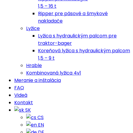
1,5 – 16 t
Ripper pre pásové a šmykové
nakladače
Lyžice
Lyžica s hydraulickým palcom pre
traktor-bager
Koreňová lyžica s hydraulickým palcom
1,5 – 9 t
Hrable
Kombinovaná lyžica 4v1
Meranie a inštalácia
FAQ
Videá
Kontakt
SK
CS
EN
DE